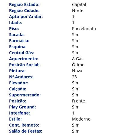
Indique para um amigo
Região Estado:
Capital
Região Cidade:
Norte
Nome:
*
Apto por Andar:
1
Idade:
1
Piso:
Porcelanato
Sacada:
Sim
Cadastre-se para salvar seus
E-mail:
*
Farmácia:
Sim
imóveis
Esquina:
Sim
Central Gás:
Sim
Preencha seu e-mail:
*
Aquecimento:
A Gás
Mensagem:
*
Posição Social:
Ótimo
Pintura:
Nova
Nº.Andares:
23
Elevador:
Sim
Cadastrar
Calçada:
Sim
Supermercado:
Sim
Voltar
Posição:
Frente
Play Ground:
Sim
Interfone:
1
Estilo:
Moderno
Indicar
Cont. Remoto:
Sim
Salão de Festas:
Sim